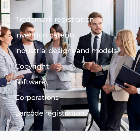
Trademark registration
Invention patents
Industrial designs and models
Copyright
Software
Corporations
Barcode registration